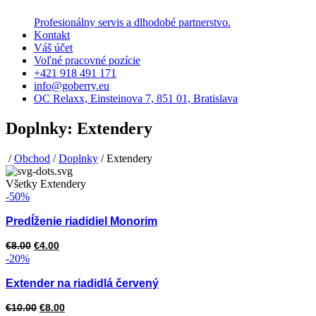
Profesionálny servis a dlhodobé partnerstvo.
Kontakt
Váš účet
Voľné pracovné pozície
+421 918 491 171
info@goberry.eu
OC Relaxx, Einsteinova 7, 851 01, Bratislava
Doplnky: Extendery
/
Obchod
/
Doplnky
/ Extendery
Všetky Extendery
-50%
Predĺženie riadidiel Monorim
Pôvodná
Aktuálna
€
8.00
€
4.00
-20%
cena
cena
bola:
je:
Extender na riadidlá červený
€8.00.
€4.00.
Pôvodná
Aktuálna
€
10.00
€
8.00