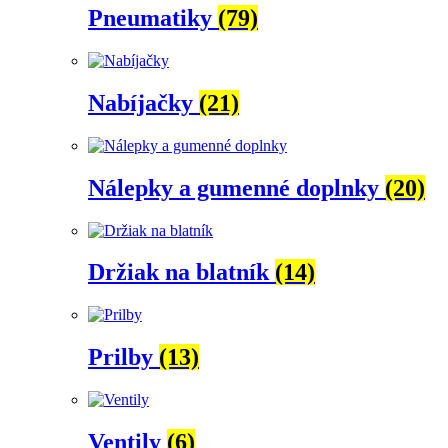
Pneumatiky
(79)
Nabíjačky
(21)
Nálepky a gumenné doplnky
(20)
Držiak na blatník
(14)
Prilby
(13)
Ventily
(6)