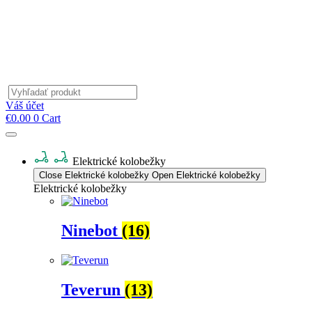
Products
search
Váš účet
€
0.00
0
Cart
Elektrické kolobežky
Close Elektrické kolobežky
Open Elektrické kolobežky
Elektrické kolobežky
Ninebot
(16)
Teverun
(13)