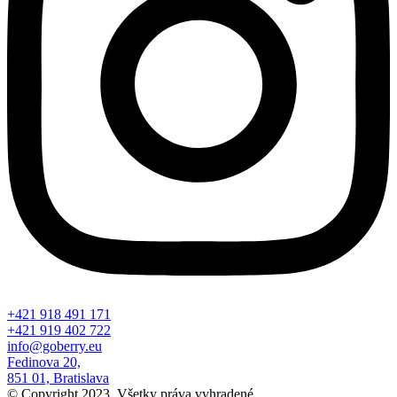
+421 918 491 171
+421 919 402 722
info@goberry.eu
Fedinova 20,
851 01, Bratislava
© Copyright 2023. Všetky práva vyhradené