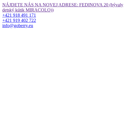
Preskočiť
NÁJDETE NÁS NA NOVEJ ADRESE: FEDINOVA 20 (bývaly
na
detský kútik MIRACOLO))
obsah
+421 918 491 171
+421 919 402 722
info@goberry.eu