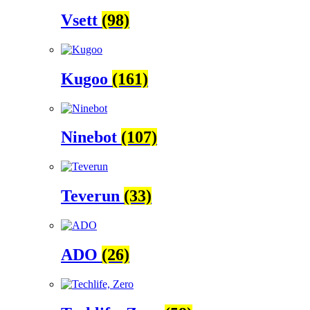
Vsett
(98)
Kugoo
(161)
Ninebot
(107)
Teverun
(33)
ADO
(26)