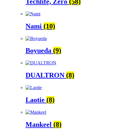
Techlife, Zero
(58)
Nami
(10)
Boyueda
(9)
DUALTRON
(8)
Laotie
(8)
Mankeel
(8)