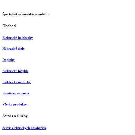
cena
cena
bola:
je:
Špecialisti na mestskú e-mobilitu
€10.00.
€8.00.
Obchod
Elektrické kolobežky
Náhradné diely
Doplnky
Elektrické bicykle
Elektrické motorky
Pomôcky na vozík
Všetky produkty
Servis a služby
Servis elektrických kolobežiek