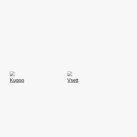
žky
erun
Kugoo
Vsett