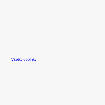
Externé batérie
Odpruženia
Dets
Všetky doplnky
Bicykle a motorky
Close Bicykle a motorky
Open Bicykle a motorky
Elektrické bicykle