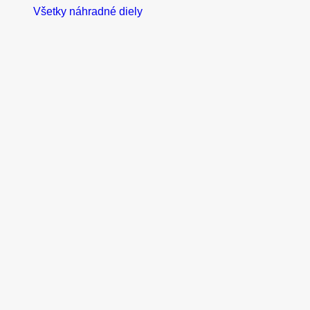
Všetky náhradné diely
Doplnky
Close Doplnky
Open Doplnky
Doplnky
Pneumatiky
Nabí
Nálepky a gumenn