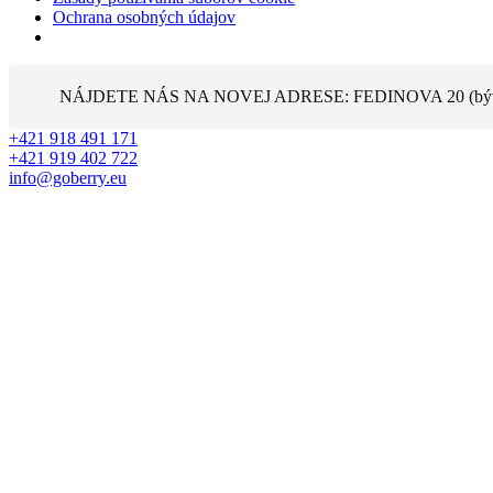
Ochrana osobných údajov
Preskočiť
na
NÁJDETE NÁS NA NOVEJ ADRESE: FEDINOVA 20 (býval
obsah
+421 918 491 171
+421 919 402 722
info@goberry.eu