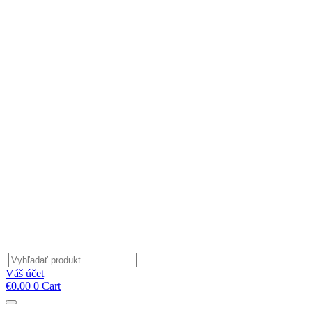
Products
search
Váš účet
€
0.00
0
Cart