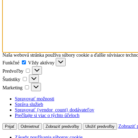
Naša webová stránka používa súbory cookie a ďalšie súvisiace techno
Funkčné
Funkčné
Vždy aktívny
Predvoľby
Predvoľby
Štatistiky
Štatistiky
Marketing
Marketing
Spravovať možnosti
Správa služieb
Spravovať {vendor_count} dodávateľov
Prečítajte si viac o týchto účeloch
Zobraziť 
Prijať
Odmietnuť
Zobraziť predvoľby
Uložiť predvoľby
Zásady používania súborov cookie