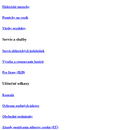
Elektrické motorky
Pomôcky na vozík
Všetky produkty
Servis a služby
Servis elektrických kolobežiek
Výroba a repasovanie batérií
Pre firmy (B2B)
Užitočné odkazy
Kontakt
Ochrana osobných údajov
Obchodné podmienky
Zásady používania súborov cookie (EÚ)