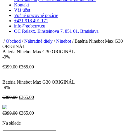
Kontakt
Váš účet
Voľné pracovné pozície
+421 918 491 171
info@goberry.eu
OC Relaxx, Einsteinova 7, 851 01, Bratislava
/
Obchod
/
Náhradné diely
/
Ninebot
/ Batéria Ninebot Max G30
ORIGINÁL
Batéria Ninebot Max G30 ORIGINÁL
-9%
Pôvodná
Aktuálna
€
399.00
€
365.00
cena
cena
bola:
je:
Batéria Ninebot Max G30 ORIGINÁL
€399.00.
€365.00.
-9%
Pôvodná
Aktuálna
€
399.00
€
365.00
cena
cena
bola:
je:
€399.00.
Pôvodná
€365.00.
Aktuálna
€
399.00
€
365.00
cena
cena
Na sklade
bola:
je:
€399.00.
€365.00.