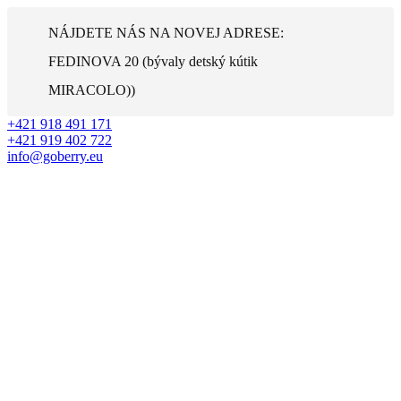
Preskočiť
na
NÁJDETE NÁS NA NOVEJ ADRESE:
obsah
FEDINOVA 20 (bývaly detský kútik
MIRACOLO))
+421 918 491 171
+421 919 402 722
info@goberry.eu