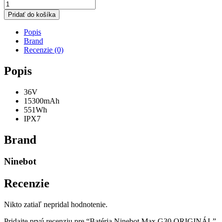
množstvo
Batéria
Pridať do košíka
Ninebot
Max
Popis
G30
Brand
ORIGINÁL
Recenzie (0)
Popis
36V
15300mAh
551Wh
IPX7
Brand
Ninebot
Recenzie
Nikto zatiaľ nepridal hodnotenie.
Pridajte prvú recenziu pre “Batéria Ninebot Max G30 ORIGINÁL”