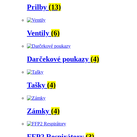
Prilby
(13)
Ventily
(6)
Darčekové poukazy
(4)
Tašky
(4)
Zámky
(4)
FFP2 Respirátory
(3)