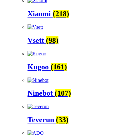
Xiaomi
(218)
Vsett
(98)
Kugoo
(161)
Ninebot
(107)
Teverun
(33)