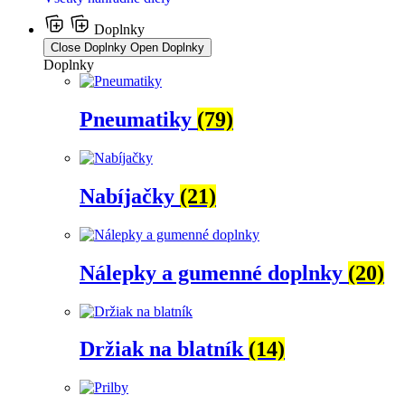
Doplnky
Close Doplnky
Open Doplnky
Doplnky
Pneumatiky
(79)
Nabíjačky
(21)
Nálepky a gumenné doplnky
(20)
Držiak na blatník
(14)