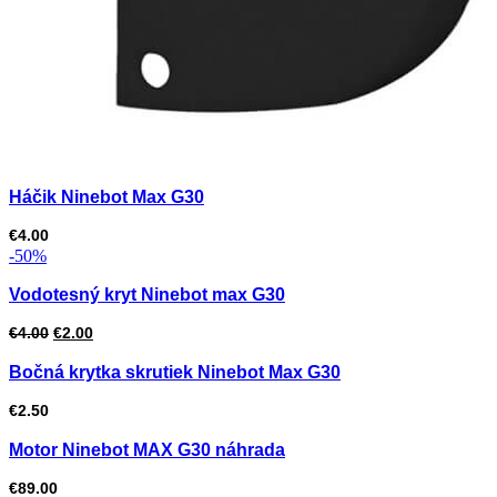
Háčik Ninebot Max G30
€
4.00
-50%
Vodotesný kryt Ninebot max G30
Pôvodná
Aktuálna
€
4.00
€
2.00
cena
cena
Bočná krytka skrutiek Ninebot Max G30
bola:
je:
€
2.50
€4.00.
€2.00.
Motor Ninebot MAX G30 náhrada
€
89.00