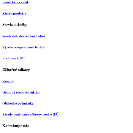
Pomôcky na vozík
Všetky produkty
Servis a služby
Servis elektrických kolobežiek
Výroba a repasovanie batérií
Pre firmy (B2B)
Užitočné odkazy
Kontakt
Ochrana osobných údajov
Obchodné podmienky
Zásady používania súborov cookie (EÚ)
Kontaktujte nás