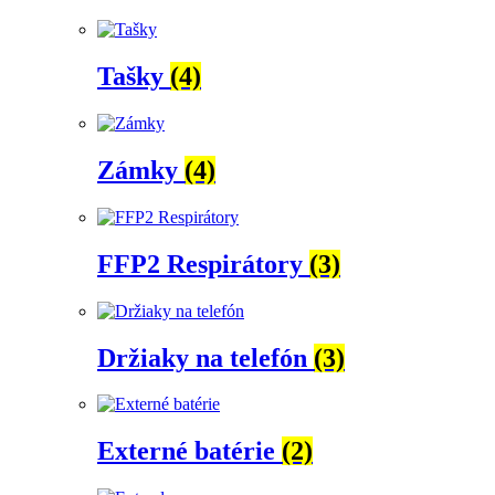
Tašky
(4)
Zámky
(4)
FFP2 Respirátory
(3)
Držiaky na telefón
(3)
Externé batérie
(2)