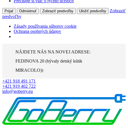
Prečítajte si viac o týchto účeloch
Zobraziť
Prijať
Odmietnuť
Zobraziť predvoľby
Uložiť predvoľby
predvoľby
Zásady používania súborov cookie
Ochrana osobných údajov
Preskočiť
na
NÁJDETE NÁS NA NOVEJ ADRESE:
obsah
FEDINOVA 20 (bývaly detský kútik
MIRACOLO))
+421 918 491 171
+421 919 402 722
info@goberry.eu