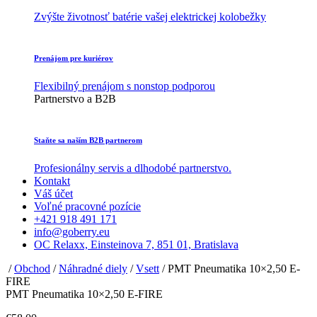
Zvýšte životnosť batérie vašej elektrickej kolobežky
Prenájom pre kuriérov
Flexibilný prenájom s nonstop podporou
Partnerstvo a B2B
Staňte sa naším B2B partnerom
Profesionálny servis a dlhodobé partnerstvo.
Kontakt
Váš účet
Voľné pracovné pozície
+421 918 491 171
info@goberry.eu
OC Relaxx, Einsteinova 7, 851 01, Bratislava
/
Obchod
/
Náhradné diely
/
Vsett
/ PMT Pneumatika 10×2,50 E-
FIRE
PMT Pneumatika 10×2,50 E-FIRE