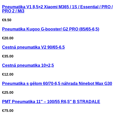
Pneumatika V1 8,5×2 Xiaomi M365 / 1S / Essential / PRO /
PRO 2 / Mi3
€
9.50
Pneumatika Kugoo G-booster/ G2 PRO (85/65-6,5)
€
20.00
Cestná pneumatika V2 90/65-6.5
€
35.00
Cestná pneumatika 10×2,5
€
12.00
Pneumatika s gélom 60/70-6,5 náhrada Ninebot Max G30
€
25.00
PMT Pneumatika 11″ – 100/55 R6,5″ B STRADALE
€
75.00