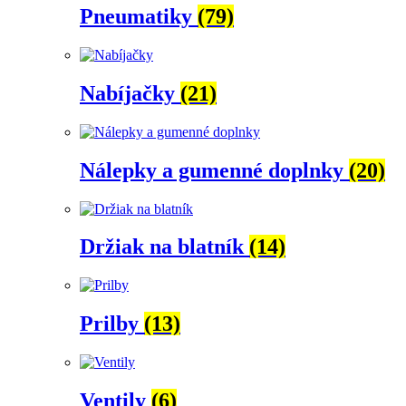
Pneumatiky
(79)
Nabíjačky
(21)
Nálepky a gumenné doplnky
(20)
Držiak na blatník
(14)
Prilby
(13)
Ventily
(6)