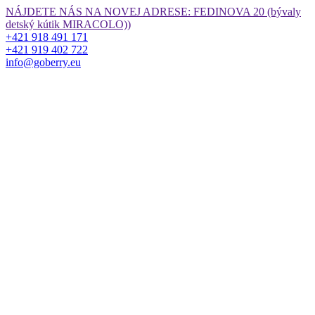
Preskočiť
NÁJDETE NÁS NA NOVEJ ADRESE: FEDINOVA 20 (bývaly
na
detský kútik MIRACOLO))
obsah
+421 918 491 171
+421 919 402 722
info@goberry.eu