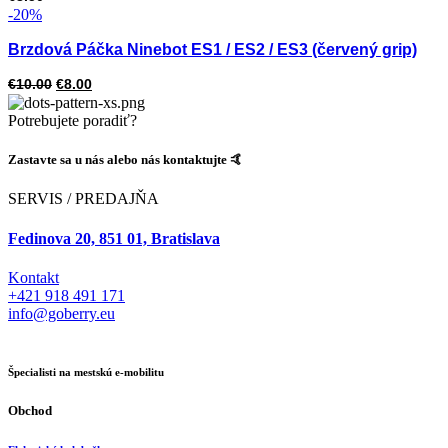
-20%
Brzdová Páčka Ninebot ES1 / ES2 / ES3 (červený grip)
Pôvodná
Aktuálna
€
10.00
€
8.00
cena
cena
Potrebujete poradiť?
bola:
je:
€10.00.
€8.00.
Zastavte sa u nás alebo nás kontaktujte 🤙
SERVIS / PREDAJŇA
Fedinova 20, 851 01, Bratislava
Kontakt
+421 918 491 171
info@goberry.eu
Špecialisti na mestskú e-mobilitu
Obchod