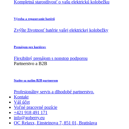
Kompletná starostlivosť o vašu elektrickú kolobežku
Výroba a repasovanie batérií
Zvýšte životnosť batérie vašej elektrickej kolobežky
Prenájom pre kuriérov
Flexibilný prenájom s nonstop podporou
Partnerstvo a B2B
Staňte sa naším B2B partnerom
Profesionálny servis a dlhodobé partnerstvo.
Kontakt
Váš účet
Voľné pracovné pozície
+421 918 491 171
info@goberry.eu
OC Relaxx, Einsteinova 7, 851 01, Bratislava