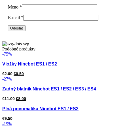
Meno
*
E-mail
*
Podobné produkty
-75%
Vložky Ninebot ES1 / ES2
Pôvodná
Aktuálna
€
2.00
€
0.50
-27%
cena
cena
bola:
je:
Zadný blatník Ninebot ES1 / ES2 / ES3 / ES4
€2.00.
€0.50.
Pôvodná
Aktuálna
€
11.00
€
8.00
cena
cena
Plná pneumatika Ninebot ES1 / ES2
bola:
je:
€
9.50
€11.00.
€8.00.
-19%