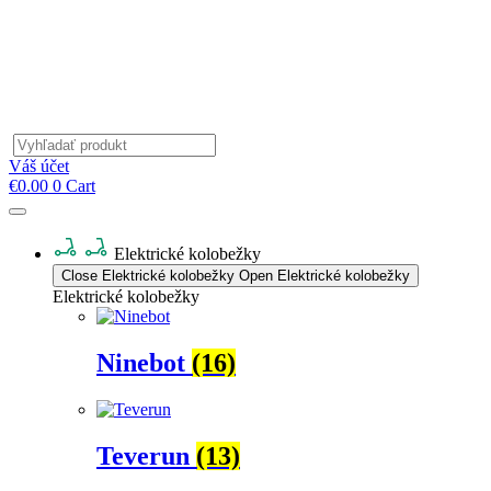
Products
search
Váš účet
€
0.00
0
Cart
Elektrické kolobežky
Close Elektrické kolobežky
Open Elektrické kolobežky
Elektrické kolobežky
Ninebot
(16)
Teverun
(13)