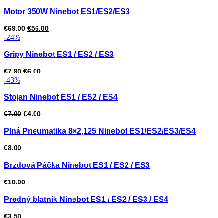
Motor 350W Ninebot ES1/ES2/ES3
Pôvodná
Aktuálna
€
69.00
€
56.00
-24%
cena
cena
bola:
je:
Gripy Ninebot ES1 / ES2 / ES3
€69.00.
€56.00.
Pôvodná
Aktuálna
€
7.90
€
6.00
-43%
cena
cena
bola:
je:
Stojan Ninebot ES1 / ES2 / ES4
€7.90.
€6.00.
Pôvodná
Aktuálna
€
7.00
€
4.00
cena
cena
Plná Pneumatika 8×2,125 Ninebot ES1/ES2/ES3/ES4
bola:
je:
€
8.00
€7.00.
€4.00.
Brzdová Páčka Ninebot ES1 / ES2 / ES3
€
10.00
Predný blatník Ninebot ES1 / ES2 / ES3 / ES4
€
3.50