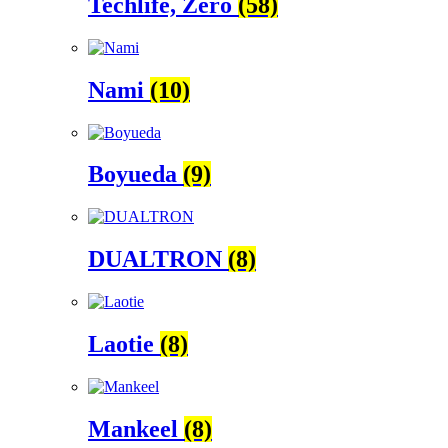
Techlife, Zero
(58)
Nami
(10)
Boyueda
(9)
DUALTRON
(8)
Laotie
(8)
Mankeel
(8)