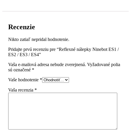
ES4
Recenzie
Nikto zatiaľ nepridal hodnotenie.
Pridajte prvú recenziu pre “Reflexné nálepky Ninebot ES1 /
ES2 / ES3 / ES4”
Vaša e-mailová adresa nebude zverejnená.
Vyžadované polia
sú označené
*
Vaše hodnotenie
*
Vaša recenzia
*