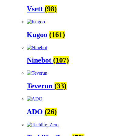
Vsett
(98)
Kugoo
(161)
Ninebot
(107)
Teverun
(33)
ADO
(26)