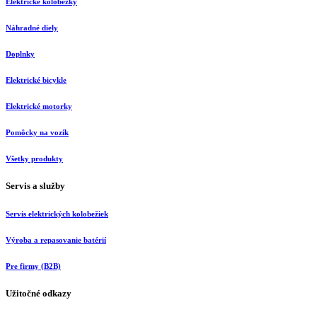
Elektrické kolobežky
Náhradné diely
Doplnky
Elektrické bicykle
Elektrické motorky
Pomôcky na vozík
Všetky produkty
Servis a služby
Servis elektrických kolobežiek
Výroba a repasovanie batérií
Pre firmy (B2B)
Užitočné odkazy